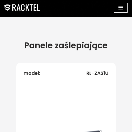
Przejdź
do
treści
Panele zaślepiające
model:
RL-ZAS1U