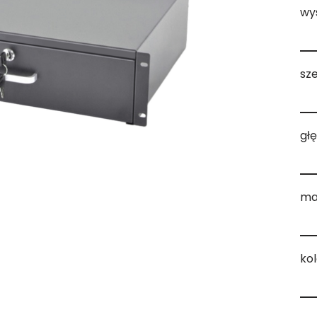
wy
sz
gł
ma
ko