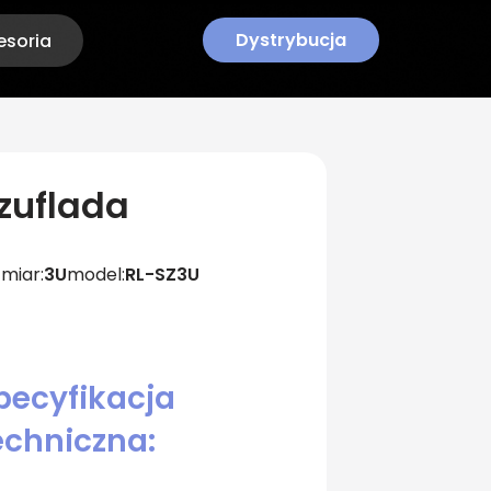
Dystrybucja
esoria
zuflada
zmiar:
3U
model:
RL-SZ3U
pecyfikacja
echniczna: