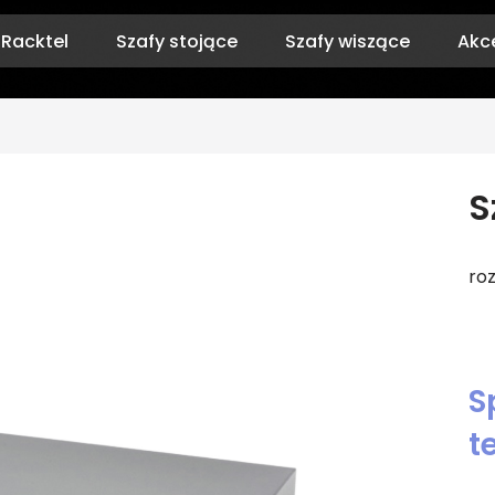
 Racktel
Szafy stojące
Szafy wiszące
Akc
S
ro
S
t