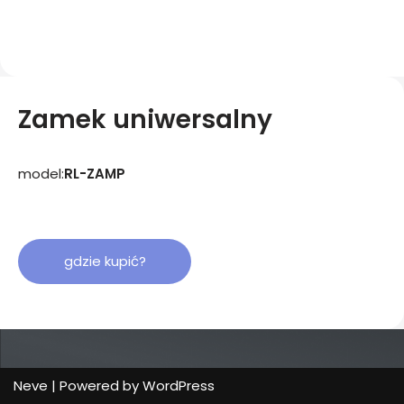
Zamek uniwersalny
model:
RL-ZAMP
gdzie kupić?
Neve
| Powered by
WordPress